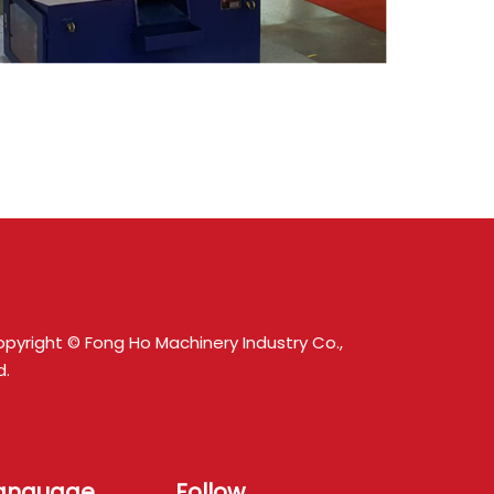
pyright © Fong Ho Machinery Industry Co.,
d.
anguage
Follow